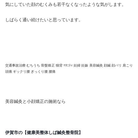
気にしていた顔のむくみも若干なくなったような気がします。
しばらく通い続けたいと思っています。
交通事故治療 むちうち 骨盤矯正 猫背
ﾏﾀﾆﾃｨ 妊婦 妊娠 美容鍼灸 顔鍼
顔バリ 肩こり
頭痛 ギックリ腰 ぎっくり腰 腰痛
美容鍼灸と小顔矯正の施術なら
伊賀市の【健康美整体しば鍼灸整骨院】