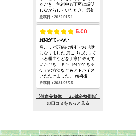
国家資格保有者が施術する、伊賀市の【健康美整体 しば鍼灸整骨院】