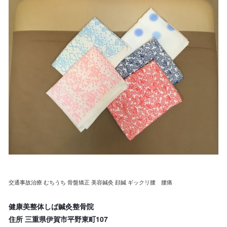
交通事故治療 むちうち 骨盤矯正 美容鍼灸 顔鍼 ギックリ腰 腰痛
健康美整体しば鍼灸整骨院
住所 三重県伊賀市平野東町107